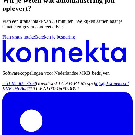
Wil je weten wat automatisering jou
oplevert?
Plan een gratis intake van 30 minuten. We kijken samen naar je
situatie en geven concreet advies.
Plan gratis intake
Bereken je besparing
Softwarekoppelingen voor Nederlandse MKB‑bedrijven
+31 85 401 7534
Havixhorst 17
7944 RT Meppel
info@konnekta.nl
KVK 04080311
BTW NL002160823B02