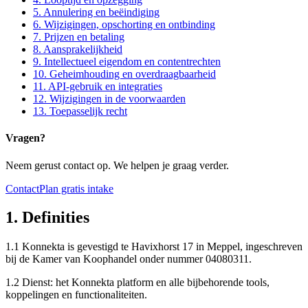
5. Annulering en beëindiging
6. Wijzigingen, opschorting en ontbinding
7. Prijzen en betaling
8. Aansprakelijkheid
9. Intellectueel eigendom en contentrechten
10. Geheimhouding en overdraagbaarheid
11. API-gebruik en integraties
12. Wijzigingen in de voorwaarden
13. Toepasselijk recht
Vragen?
Neem gerust contact op. We helpen je graag verder.
Contact
Plan gratis intake
1. Definities
1.1 Konnekta is gevestigd te Havixhorst 17 in Meppel, ingeschreven
bij de Kamer van Koophandel onder nummer 04080311.
1.2 Dienst: het Konnekta platform en alle bijbehorende tools,
koppelingen en functionaliteiten.