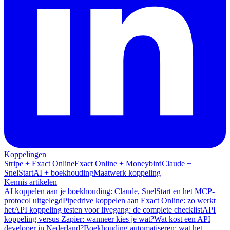
Koppelingen
Stripe + Exact Online
Exact Online + Moneybird
Claude +
SnelStart
AI + boekhouding
Maatwerk koppeling
Kennis artikelen
AI koppelen aan je boekhouding: Claude, SnelStart en het MCP-
protocol uitgelegd
Pipedrive koppelen aan Exact Online: zo werkt
het
API koppeling testen voor livegang: de complete checklist
API
koppeling versus Zapier: wanneer kies je wat?
Wat kost een API
developer in Nederland?
Boekhouding automatiseren: wat het