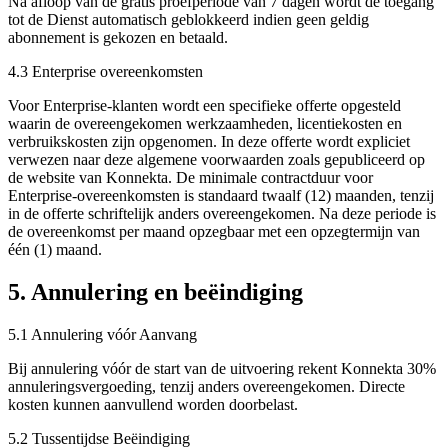
Na afloop van de gratis proefperiode van 7 dagen wordt de toegang
tot de Dienst automatisch geblokkeerd indien geen geldig
abonnement is gekozen en betaald.
4.3 Enterprise overeenkomsten
Voor Enterprise-klanten wordt een specifieke offerte opgesteld
waarin de overeengekomen werkzaamheden, licentiekosten en
verbruikskosten zijn opgenomen. In deze offerte wordt expliciet
verwezen naar deze algemene voorwaarden zoals gepubliceerd op
de website van Konnekta. De minimale contractduur voor
Enterprise-overeenkomsten is standaard twaalf (12) maanden, tenzij
in de offerte schriftelijk anders overeengekomen. Na deze periode is
de overeenkomst per maand opzegbaar met een opzegtermijn van
één (1) maand.
5. Annulering en beëindiging
5.1 Annulering vóór Aanvang
Bij annulering vóór de start van de uitvoering rekent Konnekta 30%
annuleringsvergoeding, tenzij anders overeengekomen. Directe
kosten kunnen aanvullend worden doorbelast.
5.2 Tussentijdse Beëindiging