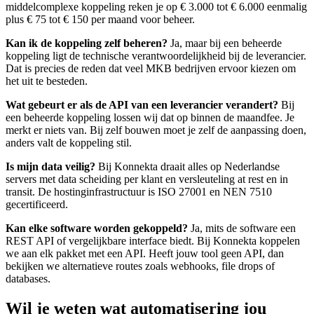
middelcomplexe koppeling reken je op € 3.000 tot € 6.000 eenmalig
plus € 75 tot € 150 per maand voor beheer.
Kan ik de koppeling zelf beheren?
Ja, maar bij een beheerde
koppeling ligt de technische verantwoordelijkheid bij de leverancier.
Dat is precies de reden dat veel MKB bedrijven ervoor kiezen om
het uit te besteden.
Wat gebeurt er als de API van een leverancier verandert?
Bij
een beheerde koppeling lossen wij dat op binnen de maandfee. Je
merkt er niets van. Bij zelf bouwen moet je zelf de aanpassing doen,
anders valt de koppeling stil.
Is mijn data veilig?
Bij Konnekta draait alles op Nederlandse
servers met data scheiding per klant en versleuteling at rest en in
transit. De hostinginfrastructuur is ISO 27001 en NEN 7510
gecertificeerd.
Kan elke software worden gekoppeld?
Ja, mits de software een
REST API of vergelijkbare interface biedt. Bij Konnekta koppelen
we aan elk pakket met een API. Heeft jouw tool geen API, dan
bekijken we alternatieve routes zoals webhooks, file drops of
databases.
Wil je weten wat automatisering jou