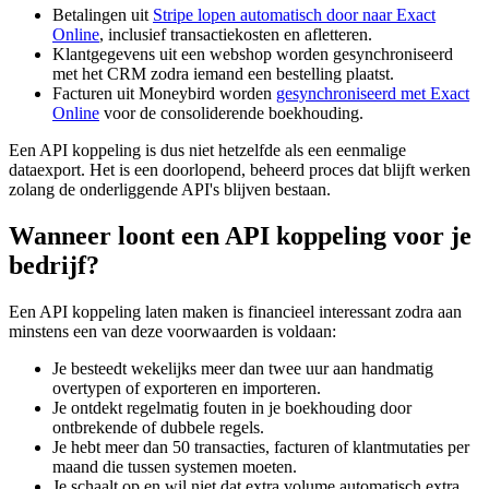
Betalingen uit
Stripe lopen automatisch door naar Exact
Online
, inclusief transactiekosten en afletteren.
Klantgegevens uit een webshop worden gesynchroniseerd
met het CRM zodra iemand een bestelling plaatst.
Facturen uit Moneybird worden
gesynchroniseerd met Exact
Online
voor de consoliderende boekhouding.
Een API koppeling is dus niet hetzelfde als een eenmalige
dataexport. Het is een doorlopend, beheerd proces dat blijft werken
zolang de onderliggende API's blijven bestaan.
Wanneer loont een API koppeling voor je
bedrijf?
Een API koppeling laten maken is financieel interessant zodra aan
minstens een van deze voorwaarden is voldaan:
Je besteedt wekelijks meer dan twee uur aan handmatig
overtypen of exporteren en importeren.
Je ontdekt regelmatig fouten in je boekhouding door
ontbrekende of dubbele regels.
Je hebt meer dan 50 transacties, facturen of klantmutaties per
maand die tussen systemen moeten.
Je schaalt op en wil niet dat extra volume automatisch extra