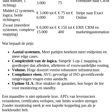
data transfer, 1
Formulier naar CRM
3.000
75
richting)
Middel (2 systemen,
€ 3.000 tot €
€ 75 tot €
Stripe naar Exact
logica, beide
6.000
150
Online
richtingen)
Zwaar (meerdere
€ 6.000 tot €
€ 150 tot €
ERP, CRM en
systemen, complexe
15.000
400
marketingautomation
mapping)
Wat bepaalt de prijs:
Aantal systemen.
Meer partijen betekent meer endpoints en
meer edge cases.
Complexiteit van de logica.
Simpele 1-op-1 mapping is
goedkoper dan afleiden, afletteren of voorwaardelijke routing.
Volume.
Hoge doorzet vereist robuustere infrastructuur.
Compliance eisen.
AVG gevoelige of ISO gecertificeerde
omgevingen vragen extra aandacht.
Uptime SLA.
Hoe strakker de garanties, hoe hoger de fee
voor monitoring en standby.
Een maandfee is niet optionele luxe. API's van leveranciers
veranderen, certificaten verlopen, rate limits worden strenger.
Zonder monitoring merk je een kapotte koppeling pas als je
boekhouder belt.