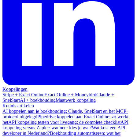
Koppelingen
Stripe + Exact Online
Exact Online + Moneybird
Claude +
SnelStart
AI + boekhouding
Maatwerk koppeling
Kennis artikelen
AI koppelen aan je boekhouding: Claude, SnelStart en het MCP-
protocol uitgelegd
Pipedrive koppelen aan Exact Online: zo werkt
het
API koppeling testen voor livegang: de complete checklist
API
koppeling versus Zapier: wanneer kies je wat?
Wat kost een API
developer in Nederland?
Boekhouding automatiseren: wat het