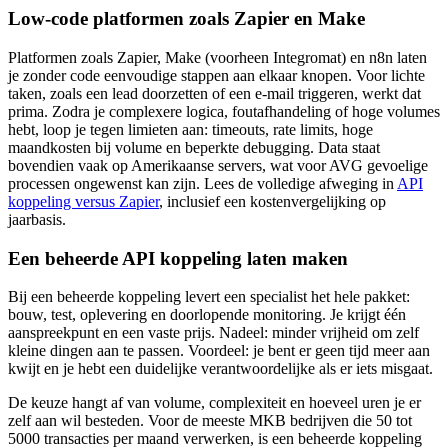
Low-code platformen zoals Zapier en Make
Platformen zoals Zapier, Make (voorheen Integromat) en n8n laten
je zonder code eenvoudige stappen aan elkaar knopen. Voor lichte
taken, zoals een lead doorzetten of een e-mail triggeren, werkt dat
prima. Zodra je complexere logica, foutafhandeling of hoge volumes
hebt, loop je tegen limieten aan: timeouts, rate limits, hoge
maandkosten bij volume en beperkte debugging. Data staat
bovendien vaak op Amerikaanse servers, wat voor AVG gevoelige
processen ongewenst kan zijn. Lees de volledige afweging in
API
koppeling versus Zapier
, inclusief een kostenvergelijking op
jaarbasis.
Een beheerde API koppeling laten maken
Bij een beheerde koppeling levert een specialist het hele pakket:
bouw, test, oplevering en doorlopende monitoring. Je krijgt één
aanspreekpunt en een vaste prijs. Nadeel: minder vrijheid om zelf
kleine dingen aan te passen. Voordeel: je bent er geen tijd meer aan
kwijt en je hebt een duidelijke verantwoordelijke als er iets misgaat.
De keuze hangt af van volume, complexiteit en hoeveel uren je er
zelf aan wil besteden. Voor de meeste MKB bedrijven die 50 tot
5000 transacties per maand verwerken, is een beheerde koppeling