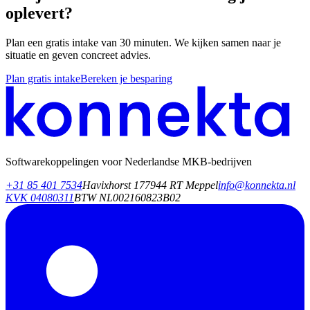
oplevert?
Plan een gratis intake van 30 minuten. We kijken samen naar je
situatie en geven concreet advies.
Plan gratis intake
Bereken je besparing
Softwarekoppelingen voor Nederlandse MKB‑bedrijven
+31 85 401 7534
Havixhorst 17
7944 RT Meppel
info@konnekta.nl
KVK 04080311
BTW NL002160823B02