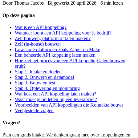
Door
Thomas Jacobs
·
Bijgewerkt
20 april 2026
·
6
min lezen
Op deze pagina
Wat is een API koppeling?
Wanneer loont een API koppeling voor je bedrijf?
Zelf bouwen, platform of laten maken?
Zelf (in-house) bouwen
Low-code platformen zoals Zapier en Make
Een beheerde API koppeling laten maken
Hoe ziet het proces van een API koppeling laten bouwen
eruit?
Stap 1. Intake en doelen
Stap 2. Ontwerp en datamodel
Stap 3. Bouw en test
Stap 4. Oplevering en monitoring
Wat kost een API koppeling laten maken?
Waar moet je op letten bij een leverancier?
Voorbeelden van API koppelingen die Konnekta bouwt
Veelgestelde vragen
Vragen?
Plan een gratis intake. We denken graag mee over koppelingen en